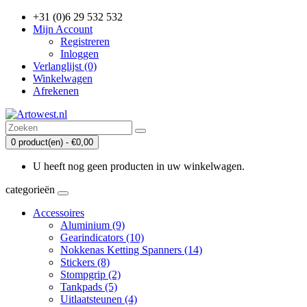
+31 (0)6 29 532 532
Mijn Account
Registreren
Inloggen
Verlanglijst (0)
Winkelwagen
Afrekenen
0 product(en) - €0,00
U heeft nog geen producten in uw winkelwagen.
categorieën
Accessoires
Aluminium (9)
Gearindicators (10)
Nokkenas Ketting Spanners (14)
Stickers (8)
Stompgrip (2)
Tankpads (5)
Uitlaatsteunen (4)