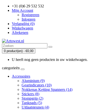
+31 (0)6 29 532 532
Mijn Account
Registreren
Inloggen
Verlanglijst (0)
Winkelwagen
Afrekenen
0 product(en) - €0,00
U heeft nog geen producten in uw winkelwagen.
categorieën
Accessoires
Aluminium (9)
Gearindicators (10)
Nokkenas Ketting Spanners (14)
Stickers (8)
Stompgrip (2)
Tankpads (5)
Uitlaatsteunen (4)